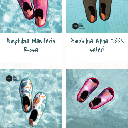
Amphibia Mandarín
Amphibia Akua TEEN
Rosa
safari