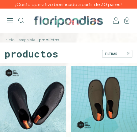
¡Costo operativo bonificado a partir de 30 pares!
0
inicio
.
amphibia
.
productos
productos
FILTRAR