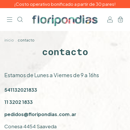
¡Costo operativo bonificado a partir de 30 pares!
0
inicio
.
contacto
contacto
Estamos de Lunes a Viernes de 9 a 16hs
541132021833
11 3202 1833
pedidos@floripondias.com.ar
Conesa 4454 Saaveda